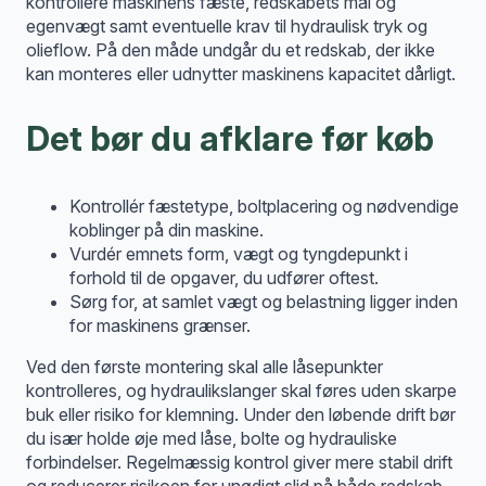
kontrollere maskinens fæste, redskabets mål og
egenvægt samt eventuelle krav til hydraulisk tryk og
olieflow. På den måde undgår du et redskab, der ikke
kan monteres eller udnytter maskinens kapacitet dårligt.
Det bør du afklare før køb
Kontrollér fæstetype, boltplacering og nødvendige
koblinger på din maskine.
Vurdér emnets form, vægt og tyngdepunkt i
forhold til de opgaver, du udfører oftest.
Sørg for, at samlet vægt og belastning ligger inden
for maskinens grænser.
Ved den første montering skal alle låsepunkter
kontrolleres, og hydraulikslanger skal føres uden skarpe
buk eller risiko for klemning. Under den løbende drift bør
du især holde øje med låse, bolte og hydrauliske
forbindelser. Regelmæssig kontrol giver mere stabil drift
og reducerer risikoen for unødigt slid på både redskab