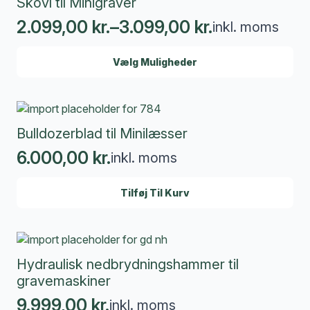
Skovl til Minigraver
2.099,00
kr.
–
3.099,00
kr.
inkl. moms
Prisinterval:
Denne
2.099,00 kr.
Vælg Muligheder
vare
til
har
3.099,00 kr.
flere
varianter.
Mulighederne
Bulldozerblad til Minilæsser
kan
6.000,00
kr.
inkl. moms
vælges
på
varesiden
Tilføj Til Kurv
Hydraulisk nedbrydningshammer til
gravemaskiner
9.999,00
kr.
inkl. moms