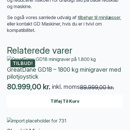
og maskine.
Se også vores samlede udvalg af
tilbehør til minilæsser
,
eller kontakt GD Maskiner, hvis du er i tvivl om
kompatibilitet.
Relaterede varer
TILBUD!
GreatDane GD18 – 1800 kg minigraver med
pilotjoystick
80.999,00
kr.
inkl. moms
89.999,00
kr.
Den
Den
oprindelige
aktuelle
Tilføj Til Kurv
pris
pris
var:
er:
89.999,00 kr..
80.999,00 kr..