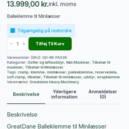
13.999,00
kr.
inkl. moms
Balleklemme til Minilæsser
Tilgængelig på restordre
Balleklemme
til
Tilføj Til Kurv
Minilæsser
antal
Varenummer (SKU):
GD-BK PA038
Kategorier:
Gafler og løfteudstyr
,
Køb Maskiner
,
Tilbehør til
maskiner
,
Tilbehør til Minilæsser
Tags:
clamp
,
klemme
,
minilæsser
,
pakkeklemme
,
reservedele
,
soft clamp
,
tilbehør
,
Tilbehør til minilæsser
,
udstyr
,
wrapklemme
Varemærke:
Greatdane Heavy Machinery
Yderligere
Anmeldelser
Beskrivelse
information
(0)
Beskrivelse
GreatDane Balleklemme til Minilæsser