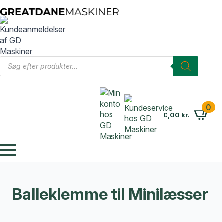
Products
search
0
0,00
kr.
Balleklemme til Minilæsser