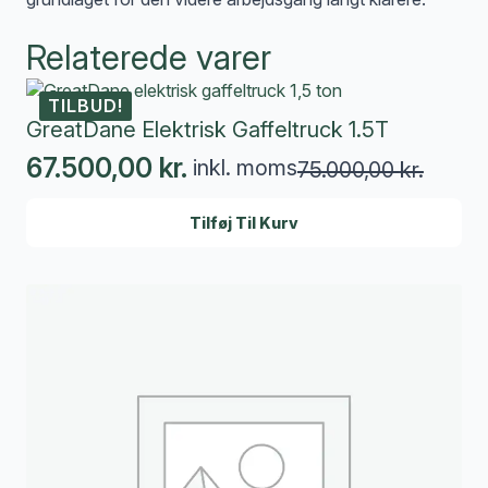
Relaterede varer
TILBUD!
GreatDane Elektrisk Gaffeltruck 1.5T
67.500,00
kr.
inkl. moms
75.000,00
kr.
Den
Den
oprindelige
aktuelle
Tilføj Til Kurv
pris
pris
var:
er:
75.000,00 kr..
67.500,00 kr..