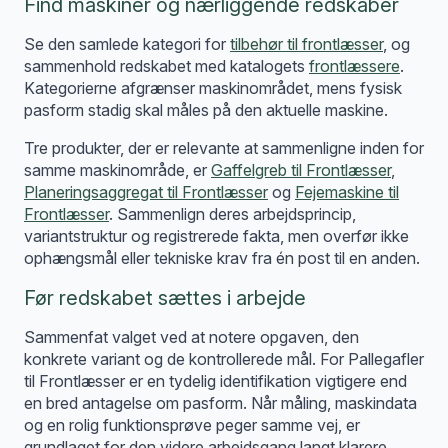
Find maskiner og nærliggende redskaber
Se den samlede kategori for
tilbehør til frontlæsser
, og
sammenhold redskabet med katalogets
frontlæssere
.
Kategorierne afgrænser maskinområdet, mens fysisk
pasform stadig skal måles på den aktuelle maskine.
Tre produkter, der er relevante at sammenligne inden for
samme maskinområde, er
Gaffelgreb til Frontlæsser
,
Planeringsaggregat til Frontlæsser
og
Fejemaskine til
Frontlæsser
. Sammenlign deres arbejdsprincip,
variantstruktur og registrerede fakta, men overfør ikke
ophængsmål eller tekniske krav fra én post til en anden.
Før redskabet sættes i arbejde
Sammenfat valget ved at notere opgaven, den
konkrete variant og de kontrollerede mål. For Pallegafler
til Frontlæsser er en tydelig identifikation vigtigere end
en bred antagelse om pasform. Når måling, maskindata
og en rolig funktionsprøve peger samme vej, er
grundlaget for den videre arbejdsgang langt klarere.