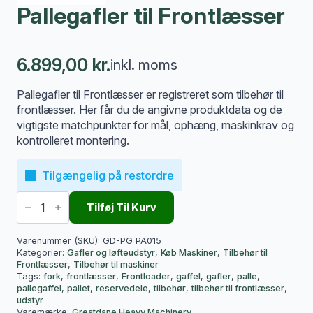
Pallegafler til Frontlæsser
6.899,00
kr.
inkl. moms
Pallegafler til Frontlæsser er registreret som tilbehør til
frontlæsser. Her får du de angivne produktdata og de
vigtigste matchpunkter for mål, ophæng, maskinkrav og
kontrolleret montering.
Tilgængelig på restordre
Pallegafler
til
Tilføj Til Kurv
Frontlæsser
antal
Varenummer (SKU):
GD-PG PA015
Kategorier:
Gafler og løfteudstyr
,
Køb Maskiner
,
Tilbehør til
Frontlæsser
,
Tilbehør til maskiner
Tags:
fork
,
frontlæsser
,
Frontloader
,
gaffel
,
gafler
,
palle
,
pallegaffel
,
pallet
,
reservedele
,
tilbehør
,
tilbehør til frontlæsser
,
udstyr
Varemærke:
Greatdane Heavy Machinery