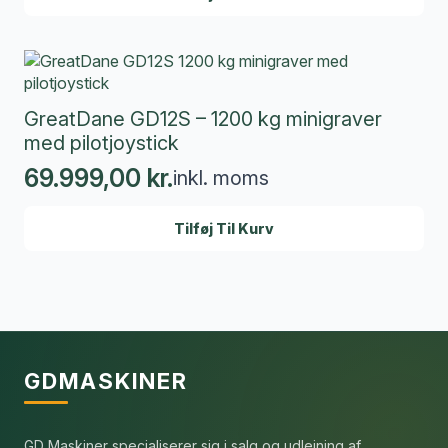
GreatDane GD12S – 1200 kg minigraver
med pilotjoystick
69.999,00
kr.
inkl. moms
Tilføj Til Kurv
GDMASKINER
GD Maskiner specialiserer sig i salg og udlejning af