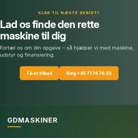
KLAR TIL NÆSTE SKRIDT?
Lad os finde den rette
maskine til dig
Fortæl os om din opgave – så hjælper vi med maskine,
udstyr og finansiering.
Få et tilbud
Ring +45 71 74 76 20
GDMASKINER