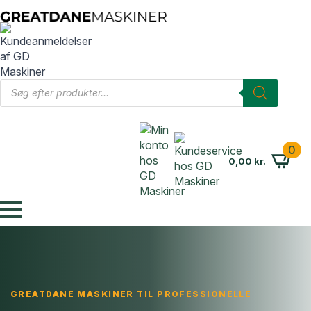
Products
search
0
0,00
kr.
GREATDANE MASKINER TIL PROFESSIONELLE