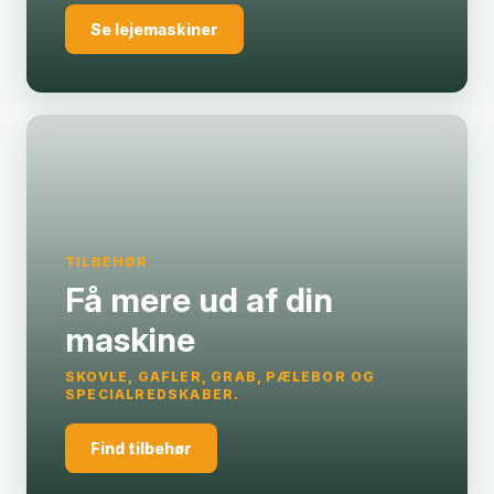
Se lejemaskiner
TILBEHØR
Få mere ud af din
maskine
SKOVLE, GAFLER, GRAB, PÆLEBOR OG
SPECIALREDSKABER.
Find tilbehør