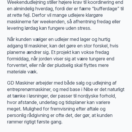
Weekendudlejning stiller højere krav til koordinering end
en almindelig hverdag, fordi der er færre “bufferdage” til
at rette fejl. Derfor vil mange udlejere klargøre
maskinerne før weekenden, så afhentning fredag eller
levering lørdag kan fungere uden stress.
Når kunden vælger en udlejer med lager og hurtig
adgang til maskiner, kan det gøre en stor forskel, hvis
planerne ændrer sig. Et projekt kan vokse fredag
formiddag, når jorden viser sig at være tungere end
forventet, eller når der pludselig skal flyttes mere
materiale væk.
GD Maskiner arbejder med både salg og udlejning af
entreprenørmaskiner, og med base i Nibe er det naturligt
at tænke i løsninger, der passer til nordjyske forhold,
hvor afstande, underlag og tidsplaner kan variere
meget. Mulighed for fremvisning efter aftale og
personlig rådgivning er ofte det, der gør, at kunden
rammer rigtigt første gang.