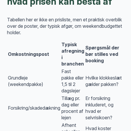
hvad prisen kan bestå af
Tabellen her er ikke en prisliste, men et praktisk overblik
over de poster, der typisk afgør, om weekendbudgettet
holder.
Typisk
Spørgsmål der
afregning
Omkostningspost
bør stilles ved
i
booking
branchen
Fast
Grundleje
pakke eller
Hvilke klokkeslæt
(weekendpakke)
1,5 til 2
gælder pakken?
dagslejer
Tillæg pr.
Er forsikring
dag eller
inkluderet, og
Forsikring/skadedækning
procent af
hvad er
lejen
selvrisikoen?
Afhent
Hvad koster