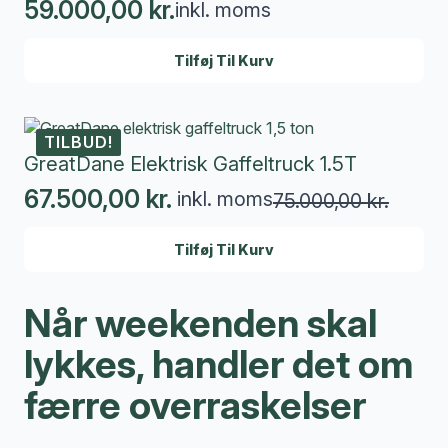
59.000,00
kr.
inkl. moms
Tilføj Til Kurv
TILBUD!
GreatDane Elektrisk Gaffeltruck 1.5T
67.500,00
kr.
inkl. moms
75.000,00
kr.
Den
Den
oprindelige
aktuelle
Tilføj Til Kurv
pris
pris
var:
er:
Når weekenden skal
75.000,00 kr..
67.500,00 kr..
lykkes, handler det om
færre overraskelser