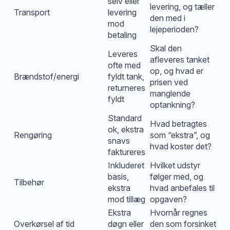
selv eller
levering, og tæller
Transport
levering
den med i
mod
lejeperioden?
betaling
Skal den
Leveres
afleveres tanket
ofte med
op, og hvad er
Brændstof/energi
fyldt tank,
prisen ved
returneres
manglende
fyldt
optankning?
Standard
Hvad betragtes
ok, ekstra
Rengøring
som “ekstra”, og
snavs
hvad koster det?
faktureres
Inkluderet
Hvilket udstyr
basis,
følger med, og
Tilbehør
ekstra
hvad anbefales til
mod tillæg
opgaven?
Ekstra
Hvornår regnes
Overkørsel af tid
døgn eller
den som forsinket