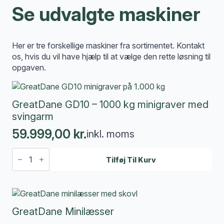
Se udvalgte maskiner
Her er tre forskellige maskiner fra sortimentet. Kontakt
os, hvis du vil have hjælp til at vælge den rette løsning til
opgaven.
GreatDane GD10 – 1000 kg minigraver med
svingarm
59.999,00
kr.
inkl. moms
GreatDane
GD10
Tilføj Til Kurv
–
1000
kg
minigraver
med
svingarm
GreatDane Minilæsser
antal