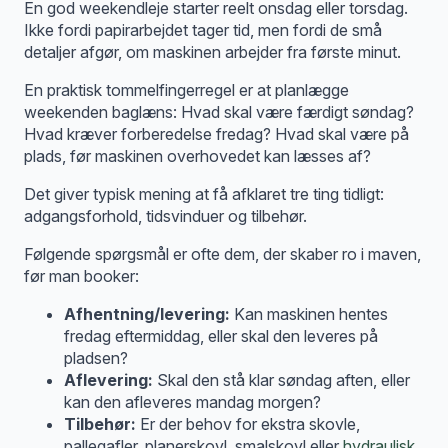
En god weekendleje starter reelt onsdag eller torsdag.
Ikke fordi papirarbejdet tager tid, men fordi de små
detaljer afgør, om maskinen arbejder fra første minut.
En praktisk tommelfingerregel er at planlægge
weekenden baglæns: Hvad skal være færdigt søndag?
Hvad kræver forberedelse fredag? Hvad skal være på
plads, før maskinen overhovedet kan læsses af?
Det giver typisk mening at få afklaret tre ting tidligt:
adgangsforhold, tidsvinduer og tilbehør.
Følgende spørgsmål er ofte dem, der skaber ro i maven,
før man booker:
Afhentning/levering:
Kan maskinen hentes
fredag eftermiddag, eller skal den leveres på
pladsen?
Aflevering:
Skal den stå klar søndag aften, eller
kan den afleveres mandag morgen?
Tilbehør:
Er der behov for ekstra skovle,
pallegafler, planerskovl, smalskovl eller
hydraulisk