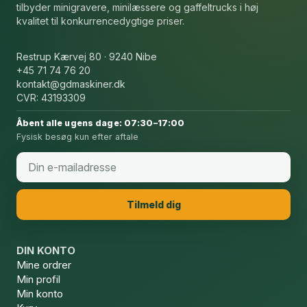
tilbyder minigravere, minilæssere og gaffeltrucks i høj
kvalitet til konkurrencedygtige priser.
Restrup Kærvej 80 · 9240 Nibe
+45 71 74 76 20
kontakt@gdmaskiner.dk
CVR: 43193309
Åbent alle ugens dage: 07:30–17:00
Fysisk besøg kun efter aftale
Email
*
Tilmeld dig
DIN KONTO
Mine ordrer
Min profil
Min konto